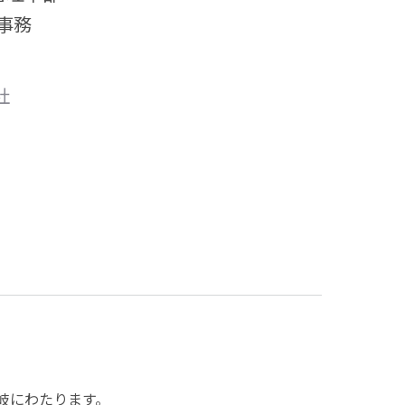
事務
社
岐にわたります。