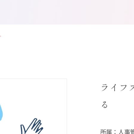
ー
ライフ
る
所属：人事