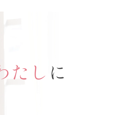
わたし
に
。